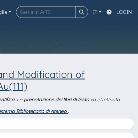
glia
IT
LOGIN
and Modification of
Au(111)
ntifica
. La
prenotazione dei libri di testo
va effettuata
Sistema Bibliotecario di Ateneo
.