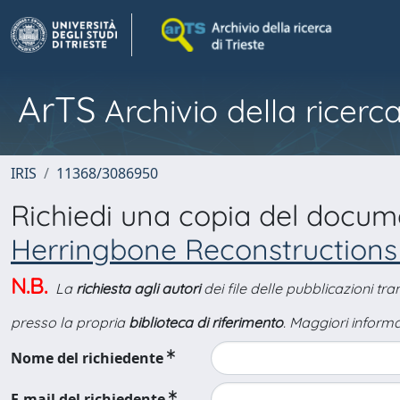
ArTS
Archivio della ricerca
IRIS
11368/3086950
Richiedi una copia del docu
Herringbone Reconstructions a
N.B.
La
richiesta agli autori
dei file delle pubblicazioni tr
presso la propria
biblioteca di riferimento
. Maggiori informa
Nome del richiedente
E-mail del richiedente