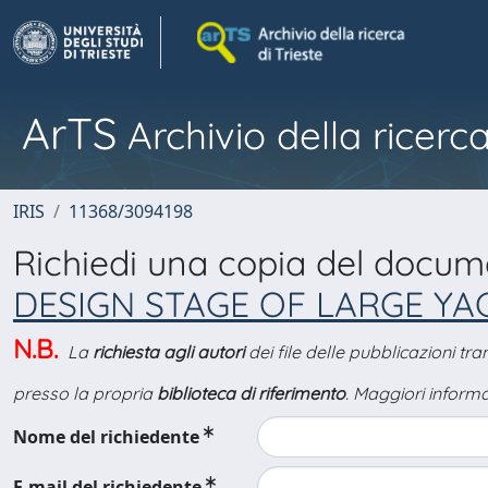
ArTS
Archivio della ricerca
IRIS
11368/3094198
Richiedi una copia del docu
DESIGN STAGE OF LARGE YA
N.B.
La
richiesta agli autori
dei file delle pubblicazioni tr
presso la propria
biblioteca di riferimento
. Maggiori informa
Nome del richiedente
E-mail del richiedente