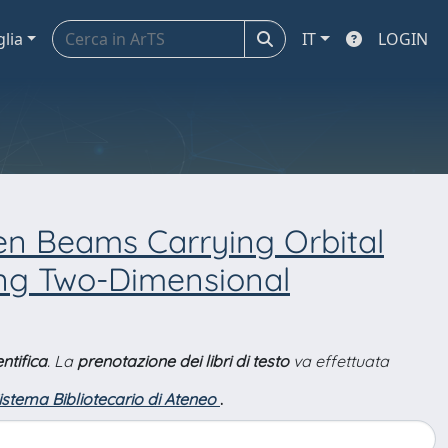
glia
IT
LOGIN
n Beams Carrying Orbital
ng Two-Dimensional
ntifica
. La
prenotazione dei libri di testo
va effettuata
Sistema Bibliotecario di Ateneo
.