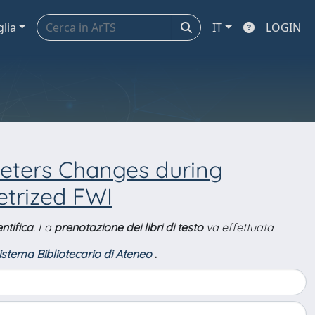
glia
IT
LOGIN
meters Changes during
trized FWI
ntifica
. La
prenotazione dei libri di testo
va effettuata
Sistema Bibliotecario di Ateneo
.