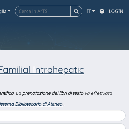
glia
IT
LOGIN
amilial Intrahepatic
ntifica
. La
prenotazione dei libri di testo
va effettuata
Sistema Bibliotecario di Ateneo
.