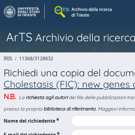
ArTS
Archivio della ricerca
IRIS
11368/3128632
Richiedi una copia del docu
Cholestasis (FIC): new genes 
N.B.
La
richiesta agli autori
dei file delle pubblicazioni tr
presso la propria
biblioteca di riferimento
. Maggiori informa
Nome del richiedente
E-mail del richiedente