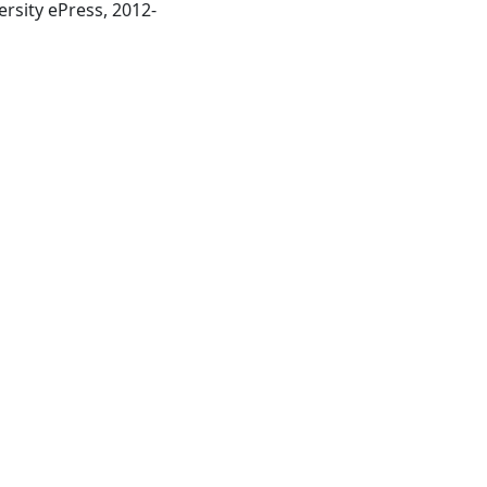
Nathan, Qld. : Griffith University ePress, 2012-