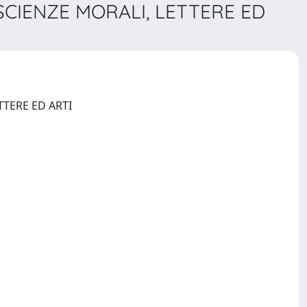
 SCIENZE MORALI, LETTERE ED
ATTI - ISTITUTO VENETO DI SCIENZE, LETTERE ED ARTI. CLASSE DI SCIENZE MORALI, LETTERE ED ARTI