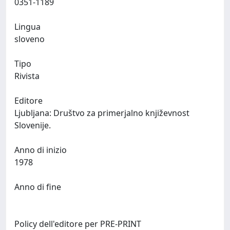
0351-1189
Lingua
sloveno
Tipo
Rivista
Editore
Ljubljana: Društvo za primerjalno književnost
Slovenije.
Anno di inizio
1978
Anno di fine
Policy dell'editore per PRE-PRINT