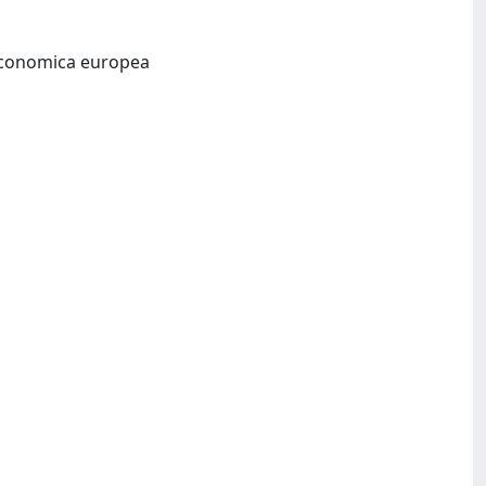
Universita degli studi di Trieste, Istituto per lo studio dei trasporti nell'intergrazione economica europea