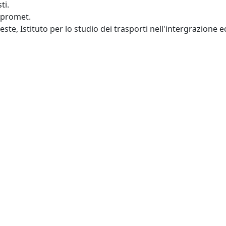
ti.
n promet.