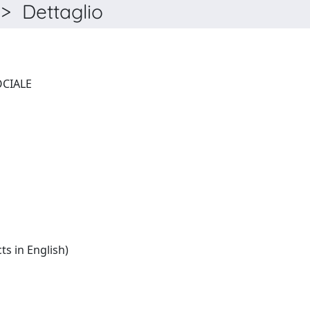
> Dettaglio
SOCIOLOGIA E RICERCA SOCIALE
Italian:(summaries/abstracts in English)