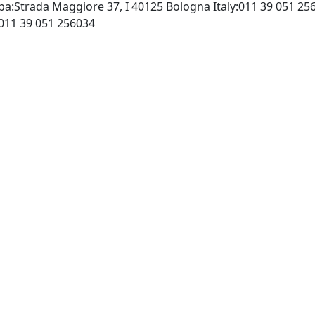
 Spa:Strada Maggiore 37, I 40125 Bologna Italy:011 39 051 2
http://www.mulino.it, Fax: 011 39 051 256034