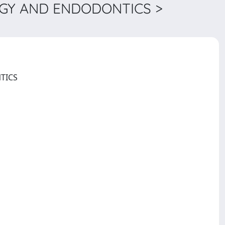
GY AND ENDODONTICS >
ORAL SURGERY ORAL MEDICINE ORAL PATHOLOGY ORAL RADIOLOGY AND ENDODONTICS