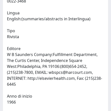
0022-3468
Lingua
English:(summaries/abstracts in Interlingua)
Tipo
Rivista
Editore
W B Saunders Company:Fulfillment Department,
The Curtis Center, Independence Square
West:Philadelphia, PA 19106:(800)654-2452,
(215)238-7800, EMAIL:
wbspcs@harcourt.com
,
INTERNET: http://elsevierhealth.com, Fax: (215)238-
6445
Anno di inizio
1966