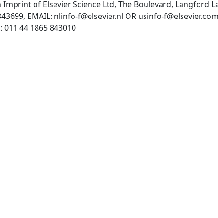
n Imprint of Elsevier Science Ltd, The Boulevard, Langford
843699, EMAIL:
nlinfo-f@elsevier.nl
OR
usinfo-f@elsevier.co
http://www.elsevier.nl/, Fax: 011 44 1865 843010