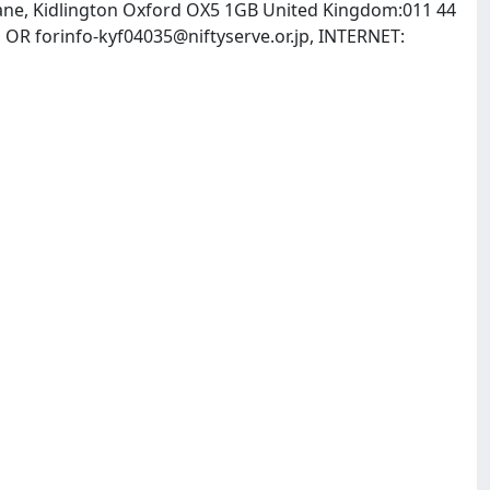
 Lane, Kidlington Oxford OX5 1GB United Kingdom:011 44
m
OR
forinfo-kyf04035@niftyserve.or.jp
, INTERNET: