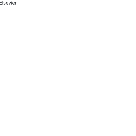
Elsevier
New York: Academic Press