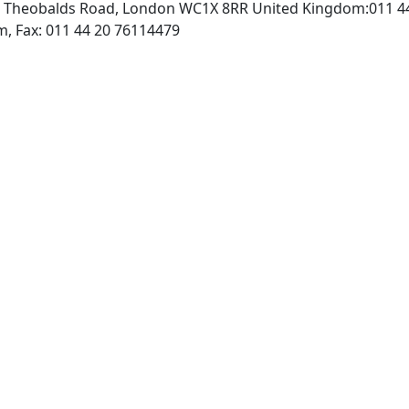
84 Theobalds Road, London WC1X 8RR United Kingdom:011 4
http://www.biomednet.com, Fax: 011 44 20 76114479