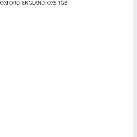
PERGAMON-ELSEVIER SCIENCE LTD, THE BOULEVARD, LANGFORD LANE, KIDLINGTON, OXFORD, ENGLAND, OX5 1GB