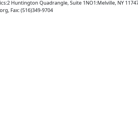
ics:2 Huntington Quadrangle, Suite 1NO1:Melville, NY 1174
INTERNET: http://www.aip.org, Fax: (516)349-9704