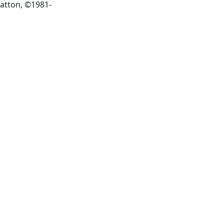
New York N.Y.: Grune & Stratton, ©1981-