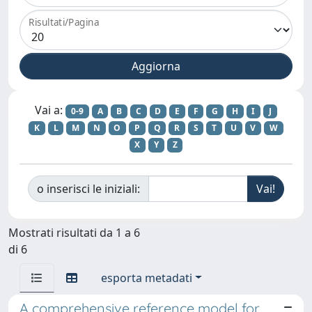
Risultati/Pagina
Vai a:
0-9
A
B
C
D
E
F
G
H
I
J
K
L
M
N
O
P
Q
R
S
T
U
V
W
X
Y
Z
o inserisci le iniziali:
Mostrati risultati da 1 a 6
di 6
esporta metadati
A comprehensive reference model for