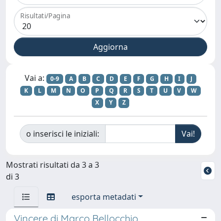
Risultati/Pagina
Vai a:
0-9
A
B
C
D
E
F
G
H
I
J
K
L
M
N
O
P
Q
R
S
T
U
V
W
X
Y
Z
o inserisci le iniziali:
Mostrati risultati da 3 a 3
di 3
esporta metadati
Vincere di Marco Bellocchio