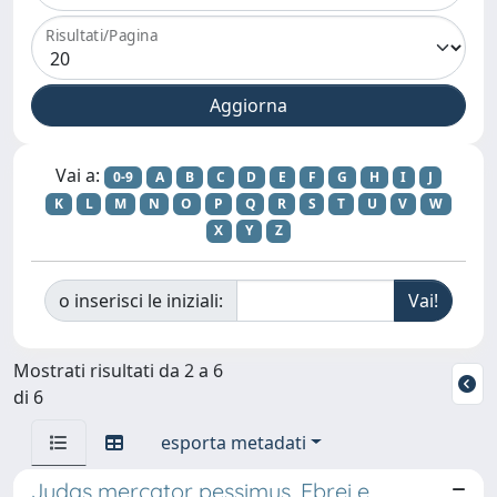
Risultati/Pagina
Vai a:
0-9
A
B
C
D
E
F
G
H
I
J
K
L
M
N
O
P
Q
R
S
T
U
V
W
X
Y
Z
o inserisci le iniziali:
Mostrati risultati da 2 a 6
di 6
esporta metadati
Judas mercator pessimus. Ebrei e