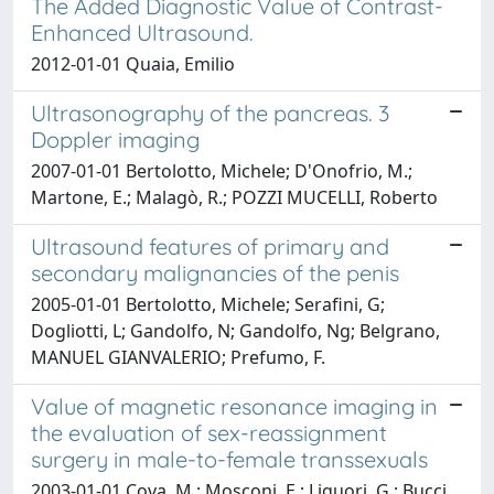
The Added Diagnostic Value of Contrast-
Enhanced Ultrasound.
2012-01-01 Quaia, Emilio
Ultrasonography of the pancreas. 3
Doppler imaging
2007-01-01 Bertolotto, Michele; D'Onofrio, M.;
Martone, E.; Malagò, R.; POZZI MUCELLI, Roberto
Ultrasound features of primary and
secondary malignancies of the penis
2005-01-01 Bertolotto, Michele; Serafini, G;
Dogliotti, L; Gandolfo, N; Gandolfo, Ng; Belgrano,
MANUEL GIANVALERIO; Prefumo, F.
Value of magnetic resonance imaging in
the evaluation of sex-reassignment
surgery in male-to-female transsexuals
2003-01-01 Cova, M.; Mosconi, E.; Liguori, G.; Bucci,