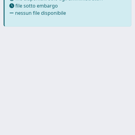
file sotto embargo
nessun file disponibile
Copyright © 2026
Università degli Studi Trieste |
Dove
siamo
|
Privacy
Piazzale Europa,1 34127 Trieste, Italia -
Tel. +39 040.558.7111 - P.IVA 00211830328