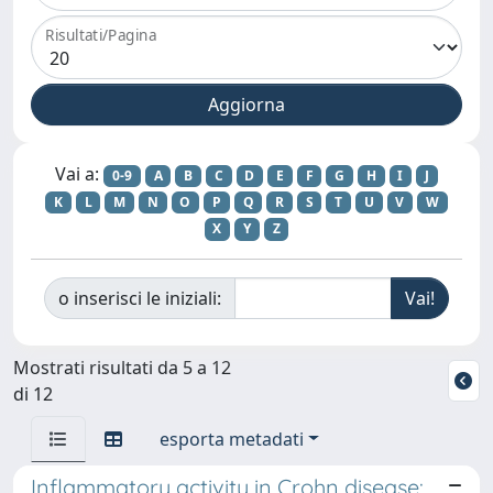
Risultati/Pagina
Vai a:
0-9
A
B
C
D
E
F
G
H
I
J
K
L
M
N
O
P
Q
R
S
T
U
V
W
X
Y
Z
o inserisci le iniziali:
Mostrati risultati da 5 a 12
di 12
esporta metadati
Inflammatory activity in Crohn disease: