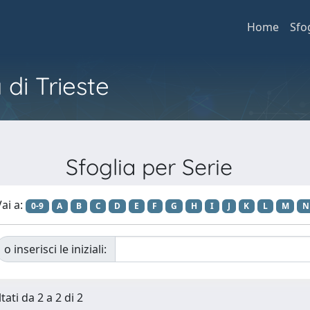
Home
Sfo
 di Trieste
Sfoglia per Serie
ai a:
0-9
A
B
C
D
E
F
G
H
I
J
K
L
M
N
o inserisci le iniziali:
tati da 2 a 2 di 2