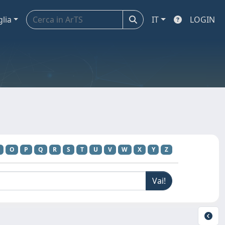
glia
IT
LOGIN
O
P
Q
R
S
T
U
V
W
X
Y
Z