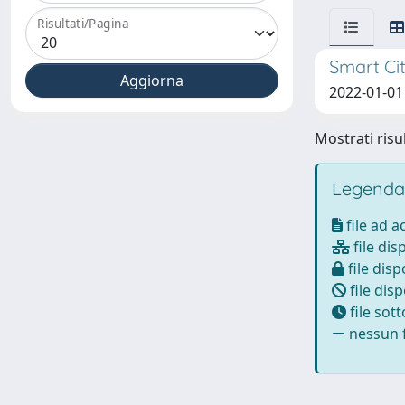
Risultati/Pagina
Smart Cit
2022-01-01
Mostrati risul
Legenda
file ad 
file dis
file disp
file disp
file sot
nessun f