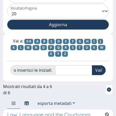
Risultati/Pagina
Vai a:
0-9
A
B
C
D
E
F
G
H
I
J
K
L
M
N
O
P
Q
R
S
T
U
V
W
X
Y
Z
o inserisci le iniziali:
Mostrati risultati da 4 a 6
di 6
esporta metadati
Law, Language and the Courtroom.