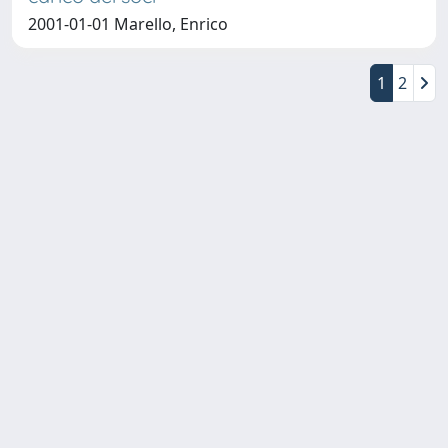
2001-01-01 Marello, Enrico
1
2
Copyright © 2026
Università degli Studi Trieste |
Dove
siamo
|
Privacy
Piazzale Europa,1 34127 Trieste, Italia -
Tel. +39 040.558.7111 - P.IVA 00211830328