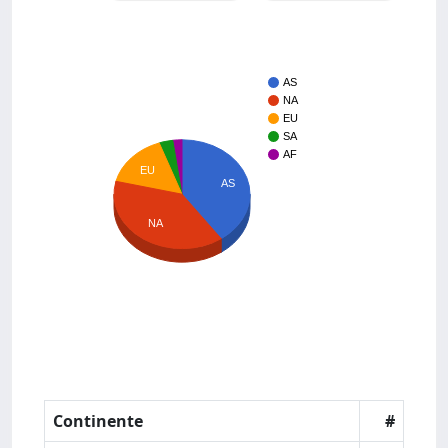
AS
NA
EU
SA
AF
EU
AS
NA
Continente
#