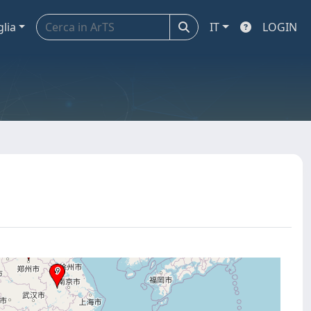
glia
IT
LOGIN