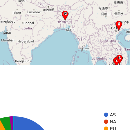
AS
NA
EU