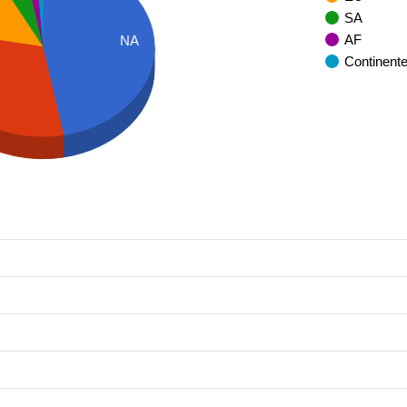
SA
AF
NA
Continent