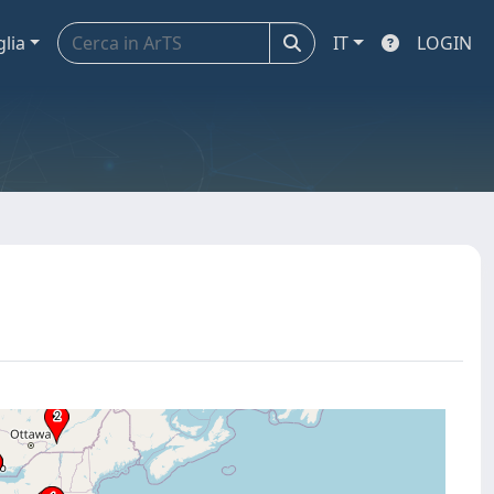
glia
IT
LOGIN