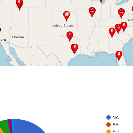
NA
AS
EU