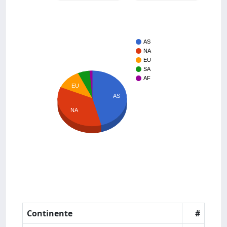
AS
NA
EU
SA
AF
EU
AS
NA
Continente
#