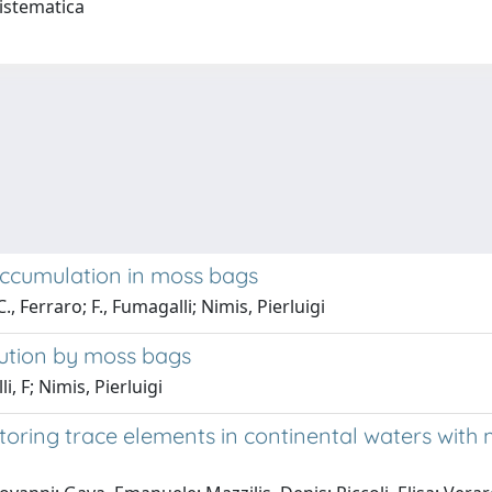
Sistematica
oaccumulation in moss bags
, Ferraro; F., Fumagalli; Nimis, Pierluigi
lution by moss bags
, F; Nimis, Pierluigi
ring trace elements in continental waters with m