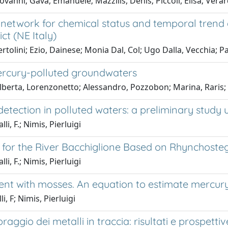
vanni; Gava, Emanuele; Mazzilis, Denis; Piccoli, Elisa; Verard
’ network for chemical status and temporal tre
ct (NE Italy)
rtolini; Ezio, Dainese; Monia Dal, Col; Ugo Dalla, Vecchia; Pa
mercury-polluted groundwaters
 Alberta, Lorenzonetto; Alessandro, Pozzobon; Marina, Raris;
etection in polluted waters: a preliminary study 
i, F.; Nimis, Pierluigi
n for the River Bacchiglione Based on Rhynchoste
i, F.; Nimis, Pierluigi
ment with mosses. An equation to estimate mercur
, F; Nimis, Pierluigi
oraggio dei metalli in traccia: risultati e prospett