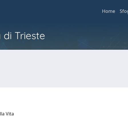
Home
Sfo
 di Trieste
lla Vita