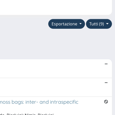
Esportazione
Tutti (9)
oss bags: inter- and intraspecific