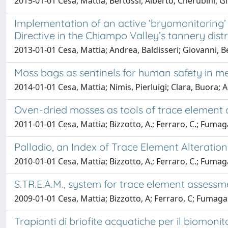
2015-01-01 Cesa, Mattia; Bertossi, Alberto; Cherubini, Gio
Implementation of an active ‘bryomonitoring
Directive in the Chiampo Valley’s tannery distri
2013-01-01 Cesa, Mattia; Andrea, Baldisseri; Giovanni, Be
Moss bags as sentinels for human safety in 
2014-01-01 Cesa, Mattia; Nimis, Pierluigi; Clara, Buora;
Oven-dried mosses as tools of trace element d
2011-01-01 Cesa, Mattia; Bizzotto, A.; Ferraro, C.; Fumagall
Palladio, an Index of Trace Element Alteratio
2010-01-01 Cesa, Mattia; Bizzotto, A.; Ferraro, C.; Fumagall
S.TR.E.A.M., system for trace element assess
2009-01-01 Cesa, Mattia; Bizzotto, A; Ferraro, C; Fumagalli
Trapianti di briofite acquatiche per il biomonit