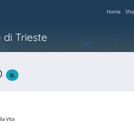
Home
Sfo
 di Trieste
O
lla Vita