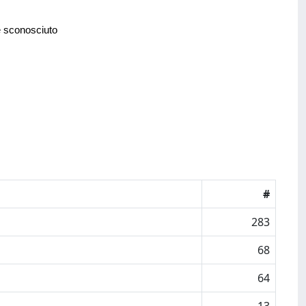
e sconosciuto
#
283
68
64