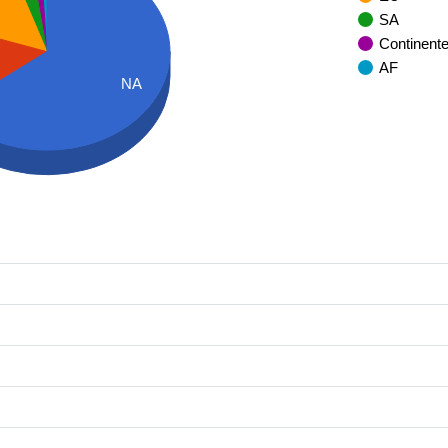
SA
Continent
AF
NA