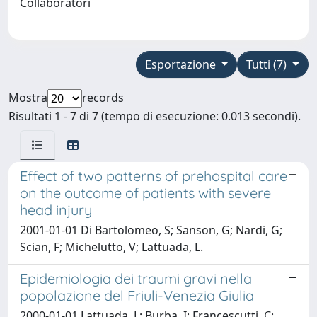
Collaboratori
Esportazione
Tutti (7)
Mostra
records
Risultati 1 - 7 di 7 (tempo di esecuzione: 0.013 secondi).
Effect of two patterns of prehospital care
on the outcome of patients with severe
head injury
2001-01-01 Di Bartolomeo, S; Sanson, G; Nardi, G;
Scian, F; Michelutto, V; Lattuada, L.
Epidemiologia dei traumi gravi nella
popolazione del Friuli-Venezia Giulia
2000-01-01 Lattuada, L; Burba, I; Francescutti, C;