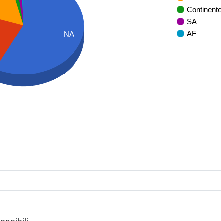
Continent
SA
AF
NA