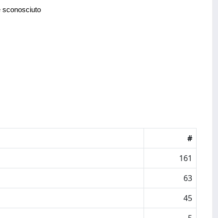
e sconosciuto
#
161
63
45