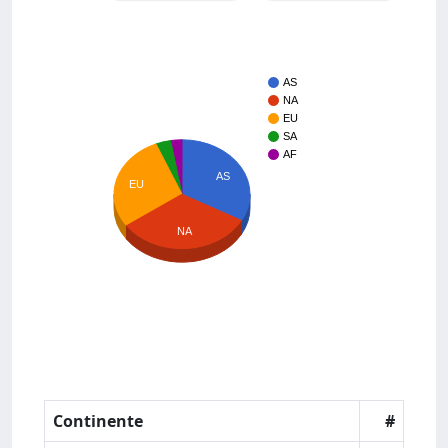
AS
NA
EU
SA
AF
AS
EU
NA
Continente
#