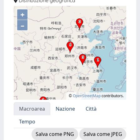
Distribuzione geografica
+
–
©
OpenStreetMap
contributors.
Macroarea
Nazione
Città
Tempo
Salva come PNG
Salva come JPEG