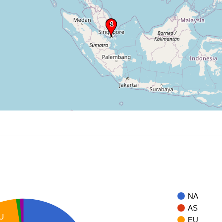
NA
AS
U
EU