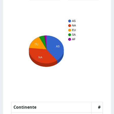
AS
NA
EU
SA
AF
EU
AS
NA
Continente
#