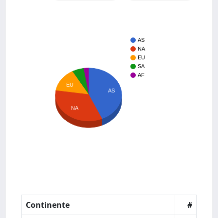
AS
NA
EU
SA
AF
EU
AS
NA
Continente
#