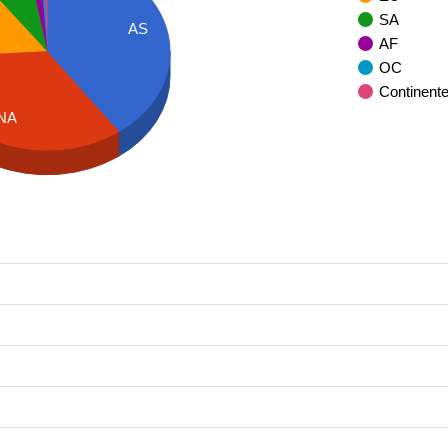
SA
AS
AF
OC
Continent
NA