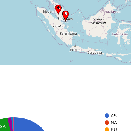
AS
NA
SA
EU