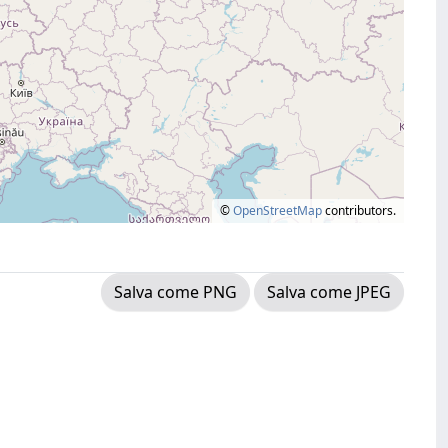
©
OpenStreetMap
contributors.
Salva come PNG
Salva come JPEG