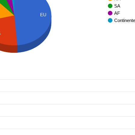
SA
AF
EU
Continent
S