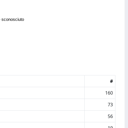
e sconosciuto
#
160
73
56