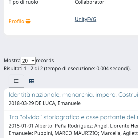
Tipo di ruolo
Collaboratori
UnityFVG
Profilo
Mostra
records
Risultati 1 - 2 di 2 (tempo di esecuzione: 0.004 secondi).
Identità nazionale, monarchia, impero. Costrui
2018-03-29 DE LUCA, Emanuele
Tra "olvido" storiografico e asse portante de
2015-01-01 Alberto, Peña Rodriguez; Angel, Llorente H
Emanuele; Puppini, MARCO MAURIZIO; Marcella, Aglietti; B