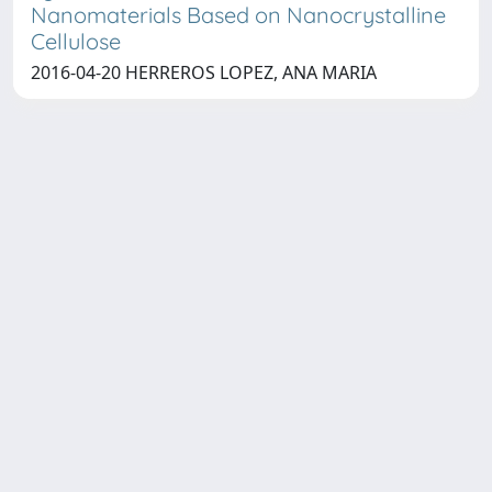
Nanomaterials Based on Nanocrystalline
Cellulose
2016-04-20 HERREROS LOPEZ, ANA MARIA
Copyright © 2026
Università degli Studi Trieste |
Dove
siamo
|
Privacy
Piazzale Europa,1 34127 Trieste, Italia -
Tel. +39 040.558.7111 - P.IVA 00211830328