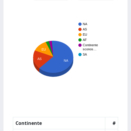
NA
AS
EU
AF
Continente
sconos…
EU
SA
AS
NA
Continente
#