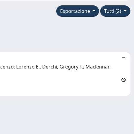
Esportazione
Tutti (2)
incenzo; Lorenzo E., Derchi; Gregory T., Maclennan