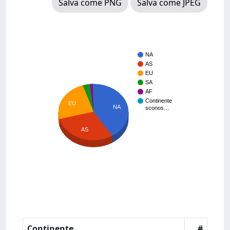
Salva come PNG
Salva come JPEG
NA
AS
EU
SA
AF
Continente
EU
NA
sconos…
AS
Continente
#