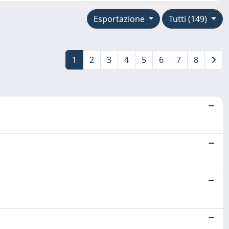
Esportazione
Tutti (149)
1
2
3
4
5
6
7
8