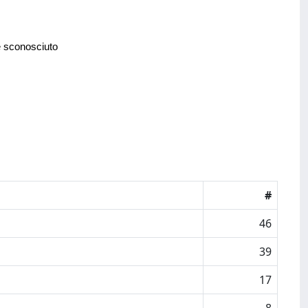
e sconosciuto
#
46
39
17