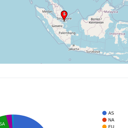
AS
NA
SA
EU