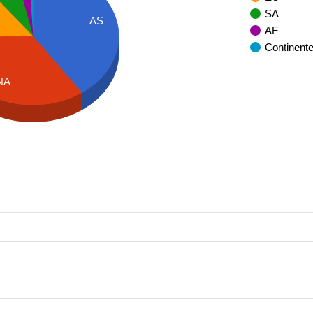
SA
AS
AF
Continent
NA