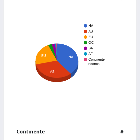
NA
AS
EU
OC
SA
AF
EU
NA
Continente
sconos…
AS
Continente
#