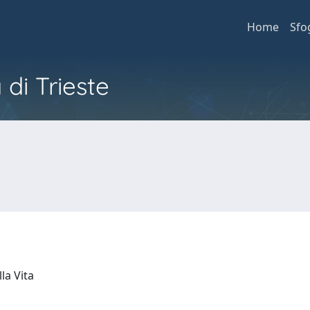
Home
Sfo
 di Trieste
lla Vita