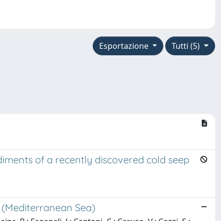
Esportazione
Tutti (5)
diments of a recently discovered cold seep
te (Mediterranean Sea)